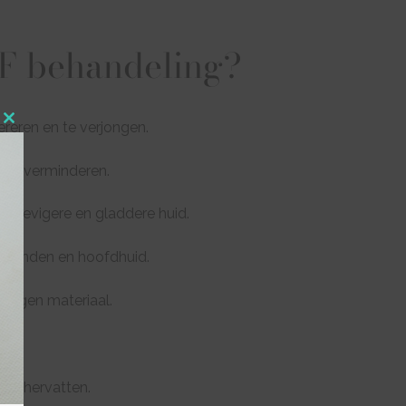
F behandeling?
reren en te verjongen.
Close
this
es te verminderen.
module
n stevigere en gladdere huid.
, handen en hoofdhuid.
mseigen materiaal.
iten hervatten.