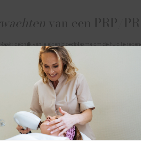
rwachten
van een PRP/PR
 Maakt gebruik van je eigen bloedplasma om de huid te regene
n huidveroudering
: Helpt fijne lijntjes, rimpels en volumeverli
tie
: Stimuleert de natuurlijke aanmaak van collageen voor ee
 zones
: Kan worden toegepast op het gezicht, hals, decolleté
e behandeling
: Minimale risico’s dankzij het gebruik van lichaa
Haargroei stimulatie
: Sterker en minder uitvallend haar.
tijd
: Na de behandeling kun je snel weer je dagelijkse activite