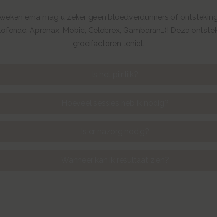
 weken erna mag u zeker geen bloedverdunners of ontstekin
iclofenac, Apranax, Mobic, Celebrex, Gambaran…)! Deze ontst
groeifactoren teniet.
Is het pijnlijk?
Hoeveel sessies heb ik nodig?
Is er nazorg nodig?
Wanneer kan ik resultaat zien?