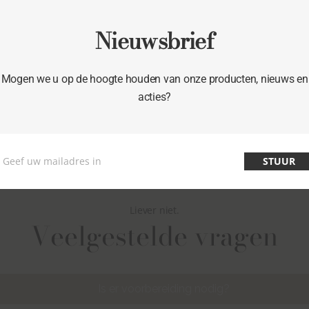
sultaat
: Het effect wordt geleidelijk zichtbaar en houdt maa
Nieuwsbrief
BOEK METEEN JOUW BEHANDELING
Mogen we u op de hoogte houden van onze producten, nieuws en
acties?
Geef uw mailadres in
STUUR
Email
Liever niet.
Veelgestelde vragen
Is er voorbereiding nodig?