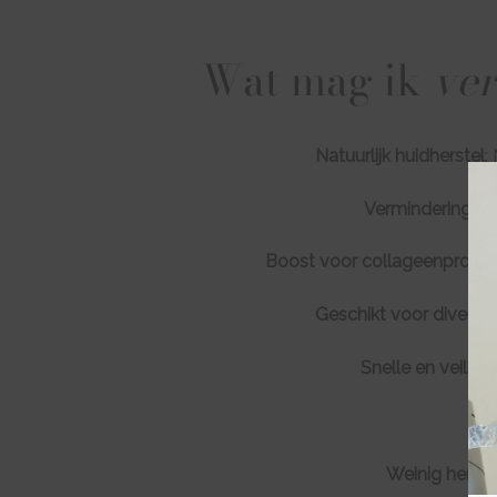
Wat mag ik
ve
Natuurlijk huidherstel
:
Vermindering va
Boost voor collageenproduc
Geschikt voor diverse
Snelle en veilig
Weinig herstel