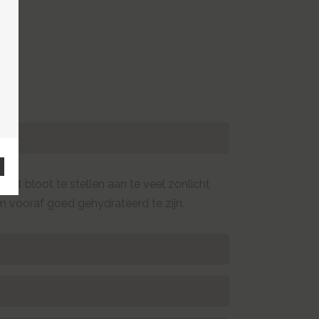
et bloot te stellen aan te veel zonlicht
 vooraf goed gehydrateerd te zijn.