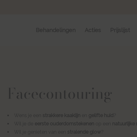
Skip
Skip
links
to
content
Behandelingen
Acties
Prijslijst
Facecontouring
Wens je een
strakkere kaaklijn
en
gelifte huid
?
Wil je de
eerste ouderdomstekenen
op een
natuurlijke
Wil je genieten van een
stralende glow
?