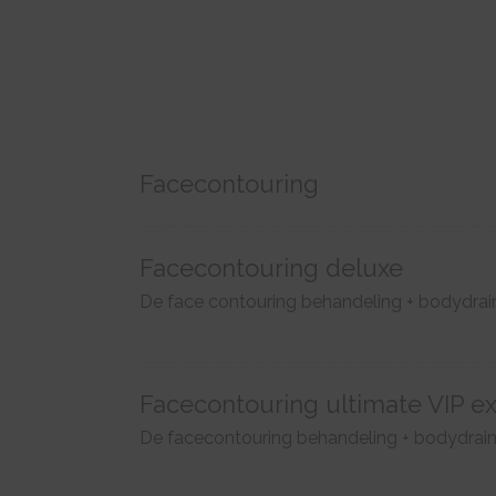
Facecontouring
Facecontouring deluxe
De face contouring behandeling + bodydrai
Facecontouring ultimate VIP e
De facecontouring behandeling + bodydrain