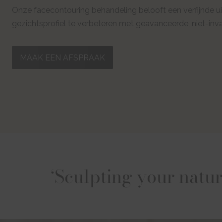
Onze facecontouring behandeling belooft een verfijnde uit
gezichtsprofiel te verbeteren met geavanceerde, niet-inv
MAAK EEN AFSPRAAK
‘Sculpting your natur