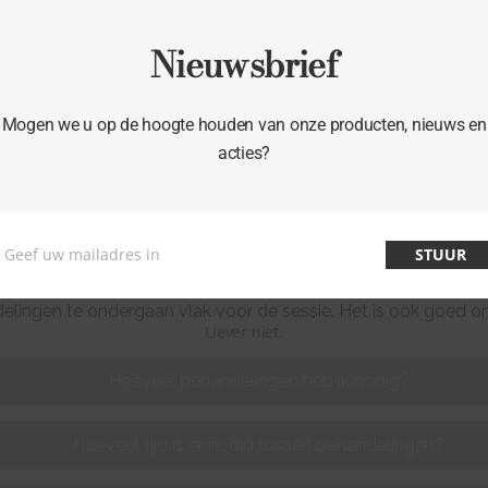
Nieuwsbrief
Veelgestelde vragen
Mogen we u op de hoogte houden van onze producten, nieuws en
acties?
Is er voorbereiding nodig?
Geef uw mailadres in
STUUR
Email
minimale voorbereiding nodig. Het is aanbevolen om de huid ni
lingen te ondergaan vlak voor de sessie. Het is ook goed om
Liever niet.
Hoeveel behandelingen heb ik nodig?
Hoeveel tijd is er nodig tussen behandelingen?