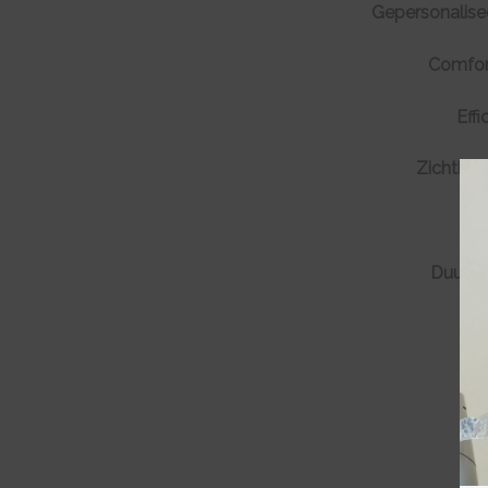
Gepersonalisee
Comfor
Effi
Zichtbar
Duurza