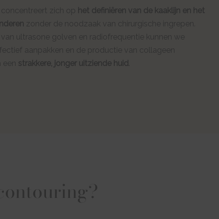
 concentreert zich op
het definiëren van de kaaklijn en
het
enderen
zonder de noodzaak van chirurgische ingrepen.
 van ultrasone golven en radiofrequentie kunnen we
ffectief aanpakken en de productie van collageen
in een
strakkere, jonger uitziende huid
.
contouring?