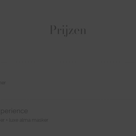
Prijzen
ner
xperience
er + luxe alma masker