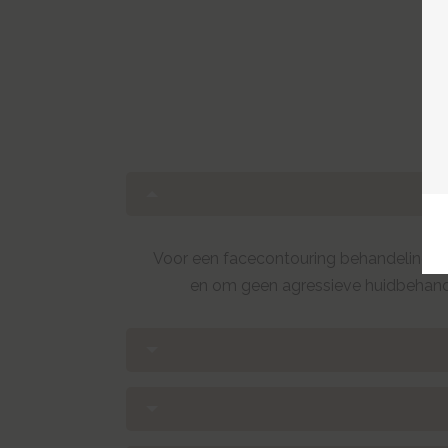
Voor een facecontouring behandeling is 
en om geen agressieve huidbehande