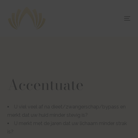
Skip
Skip
links
to
content
Tog
nav
Accentuate
U viel veel af na dieet/zwangerschap/bypass en
merkt dat uw huid minder stevig is?
U merkt met de jaren dat uw lichaam minder strak
is?