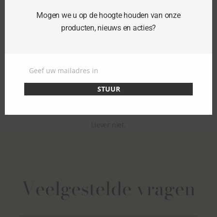
Zichtbare verbetering.
Mogen we u op de hoogte houden van onze
Geen downtime
, u kan meteen alle activiteiten
producten, nieuws en acties?
hervatten.
Geef uw mailadres in
BOEK METEEN JOUW BEHANDELING
Email
STUUR
Liever niet.
Veelgestelde vragen