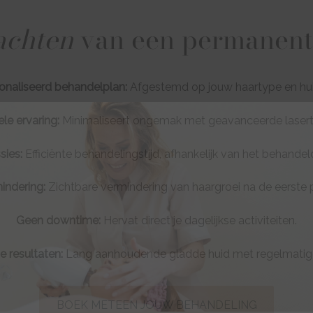
achten
van een permanent
naliseerd behandelplan:
Afgestemd op jouw haartype en hui
e ervaring:
Minimaliseert ongemak met geavanceerde lasert
sies:
Efficiënte behandelingstijd, afhankelijk van het behande
indering:
Zichtbare vermindering van haargroei na de eerste 
Geen downtime:
Hervat direct je dagelijkse activiteiten.
 resultaten:
Lang aanhoudende gladde huid met regelmatige
BOEK METEEN JOUW BEHANDELING