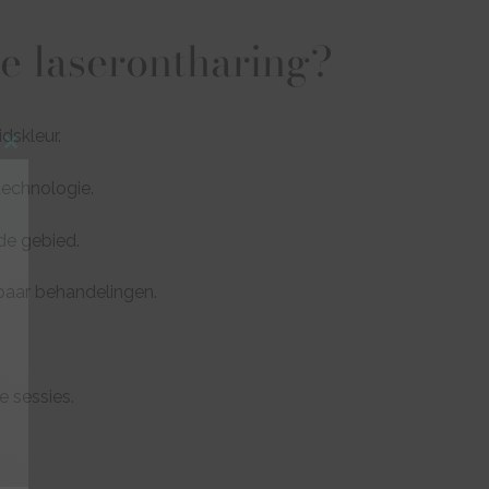
e laserontharing?
dskleur.
Close
echnologie.
this
module
lde gebied.
paar behandelingen.
 sessies.