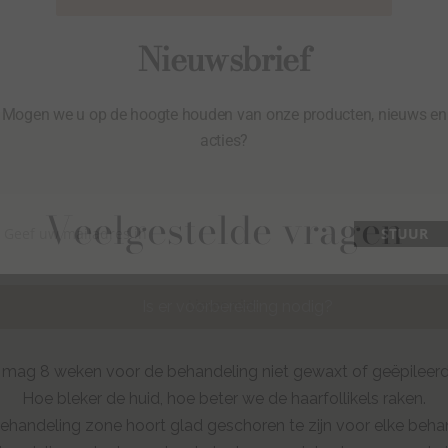
Nieuwsbrief
Mogen we u op de hoogte houden van onze producten, nieuws en
acties?
Veelgestelde vragen
Geef uw mailadres in
STUUR
Email
Liever niet.
Is er voorbereiding nodig?
mag 8 weken voor de behandeling niet gewaxt of geëpileer
Hoe bleker de huid, hoe beter we de haarfollikels raken.
ehandeling zone hoort glad geschoren te zijn voor elke beha