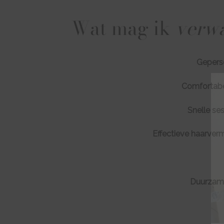
Wat mag ik
verw
Geperso
Comfortabel
Snelle ses
Effectieve haarverm
Duurzame