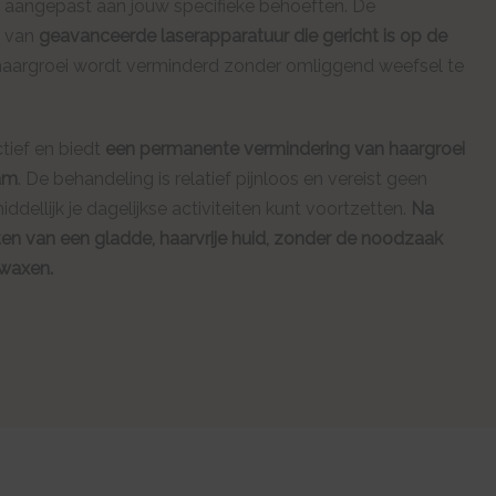
s aangepast aan jouw specifieke behoeften. De
k van
geavanceerde laserapparatuur die gericht is op de
haargroei wordt verminderd zonder omliggend weefsel te
tief en biedt
een permanente vermindering van haargroei
aam
. De behandeling is relatief pijnloos en vereist geen
iddellijk je dagelijkse activiteiten kunt voortzetten.
Na
ten van een gladde, haarvrije huid, zonder de noodzaak
 waxen.