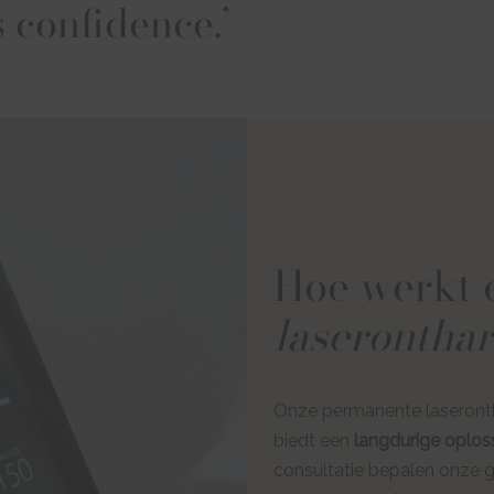
 confidence.’
Hoe werkt
laseronthar
Onze permanente laseronth
biedt een
langdurige oplos
consultatie bepalen onze ge