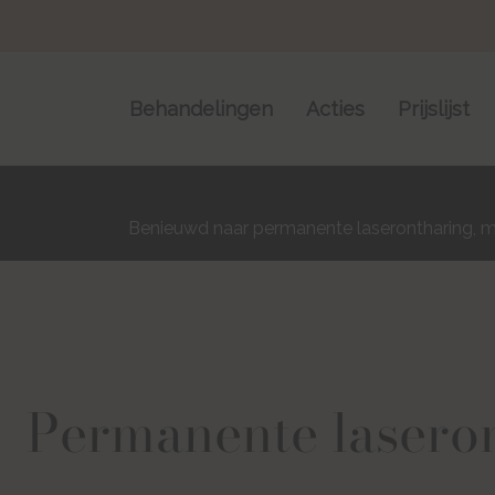
Skip
Skip
links
to
content
Behandelingen
Acties
Prijslijst
Benieuwd naar permanente laserontharing, maa
Permanente lasero